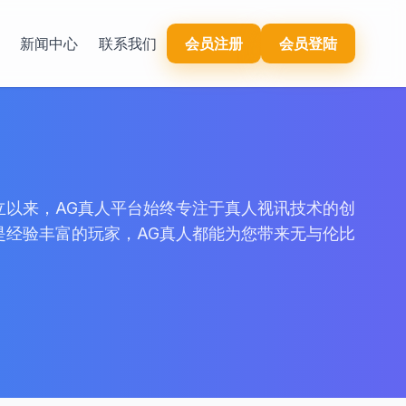
人
新闻中心
联系我们
会员注册
会员登陆
成立以来，AG真人平台始终专注于真人视讯技术的创
经验丰富的玩家，AG真人都能为您带来无与伦比