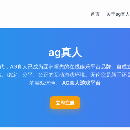
首页
关于ag真
ag真人
乐时代，AG真人已成为亚洲领先的在线娱乐平台品牌。自
实、稳定、公平、公正的互动游戏环境。无论您是新手还是
的游戏体验。
AG真人游戏平台
立即注册