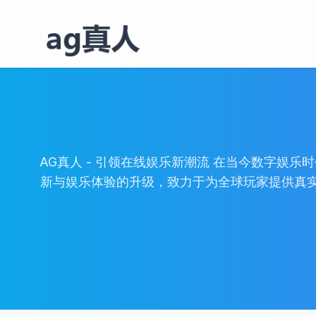
AG真人 - 引领在线娱乐新潮流 在当今数字娱
新与娱乐体验的升级，致力于为全球玩家提供真