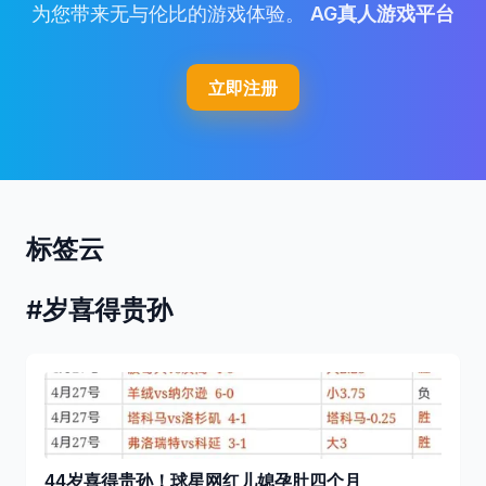
为您带来无与伦比的游戏体验。
AG真人游戏平台
立即注册
标签云
#岁喜得贵孙
44岁喜得贵孙！球星网红儿媳孕肚四个月