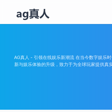
AG真人 - 引领在线娱乐新潮流 在当今数字娱
新与娱乐体验的升级，致力于为全球玩家提供真