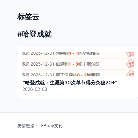
标签云
#哈登成就
“哈登成就：生涯第30次单节得分突破20+”
2026-02-03
友情链接：
EBpay支付