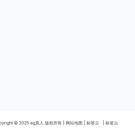
pyright © 2025
ag真人
版权所有 |
网站地图
|
标签云
|
标签云