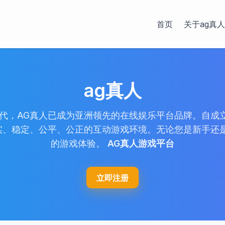
首页
关于ag真
ag真人
乐时代，AG真人已成为亚洲领先的在线娱乐平台品牌。自
实、稳定、公平、公正的互动游戏环境。无论您是新手还是
的游戏体验。
AG真人游戏平台
立即注册