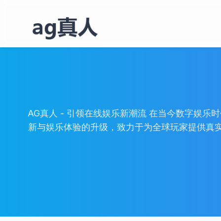
AG真人 - 引领在线娱乐新潮流 在当今数字娱
新与娱乐体验的升级，致力于为全球玩家提供真