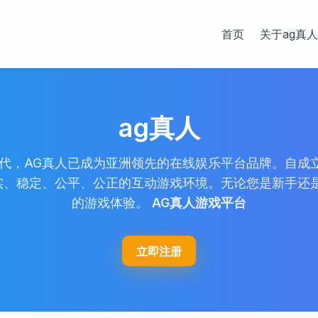
首页
关于ag真
ag真人
乐时代，AG真人已成为亚洲领先的在线娱乐平台品牌。自
实、稳定、公平、公正的互动游戏环境。无论您是新手还是
的游戏体验。
AG真人游戏平台
立即注册