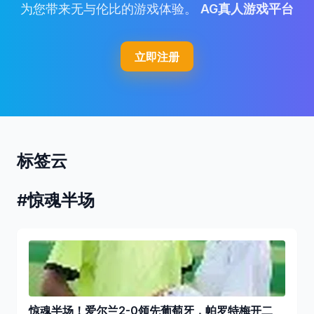
为您带来无与伦比的游戏体验。
AG真人游戏平台
立即注册
标签云
#惊魂半场
惊魂半场！爱尔兰2-0领先葡萄牙，帕罗特梅开二