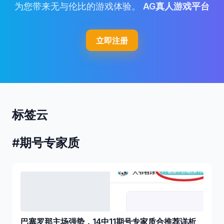
为您带来无与伦比的游戏体验。
AG真人游戏平台
立即注册
标签云
#期号专家质
巴塞罗那主场强势，14中11期号专家质合推荐详析