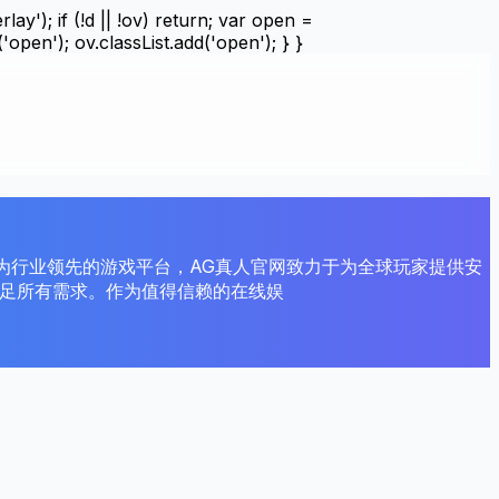
'); if (!d || !ov) return; var open =
'open'); ov.classList.add('open'); } }
为行业领先的游戏平台，AG真人官网致力于为全球玩家提供安
满足所有需求。作为值得信赖的在线娱