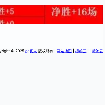
yright © 2025
ag真人
版权所有 |
网站地图
|
标签云
|
标签云