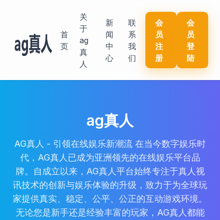
关
新
联
会
会
于
首
闻
系
员
员
ag
页
中
我
注
登
真
心
们
册
陆
人
ag真人
AG真人 - 引领在线娱乐新潮流 在当今数字娱乐时
代，AG真人已成为亚洲领先的在线娱乐平台品
牌。自成立以来，AG真人平台始终专注于真人视
讯技术的创新与娱乐体验的升级，致力于为全球玩
家提供真实、稳定、公平、公正的互动游戏环境。
无论您是新手还是经验丰富的玩家，AG真人都能