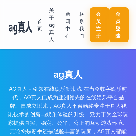
关
新
联
会
会
于
首
闻
系
员
员
ag
页
中
我
注
登
真
心
们
册
陆
人
ag真人
AG真人 - 引领在线娱乐新潮流 在当今数字娱乐时
代，AG真人已成为亚洲领先的在线娱乐平台品
牌。自成立以来，AG真人平台始终专注于真人视
讯技术的创新与娱乐体验的升级，致力于为全球玩
家提供真实、稳定、公平、公正的互动游戏环境。
无论您是新手还是经验丰富的玩家，AG真人都能