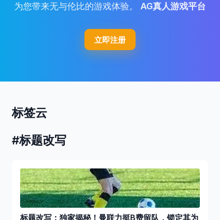
为您带来无与伦比的游戏体验。
AG真人游戏平台
立即注册
标签云
#标题改写
标题改写：独家揭秘！曼联力挺B费留队，锁定其为