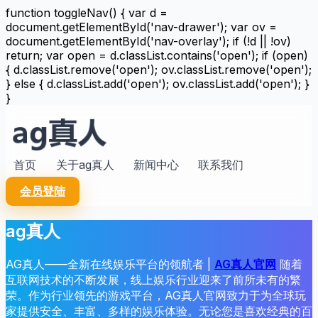
function toggleNav() { var d =
document.getElementById('nav-drawer'); var ov =
document.getElementById('nav-overlay'); if (!d || !ov)
return; var open = d.classList.contains('open'); if (open)
{ d.classList.remove('open'); ov.classList.remove('open');
} else { d.classList.add('open'); ov.classList.add('open'); }
}
首页
关于ag真人
新闻中心
联系我们
会员登陆
ag真人
AG真人——全新在线娱乐平台的领航者 |
AG真人官网
随着
互联网技术的不断发展，线上娱乐行业迎来了前所未有的繁
荣。作为行业领先的游戏平台，AG真人官网致力于为全球玩
家提供安全、丰富、多样的娱乐体验。无论您是喜欢经典的百