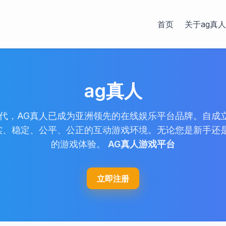
首页
关于ag真
ag真人
乐时代，AG真人已成为亚洲领先的在线娱乐平台品牌。自
实、稳定、公平、公正的互动游戏环境。无论您是新手还是
的游戏体验。
AG真人游戏平台
立即注册