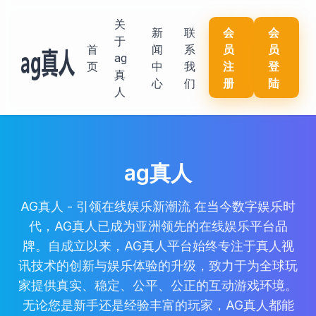
关
新
联
会
会
于
首
闻
系
员
员
ag
页
中
我
注
登
真
心
们
册
陆
人
ag真人
AG真人 - 引领在线娱乐新潮流 在当今数字娱乐时
代，AG真人已成为亚洲领先的在线娱乐平台品
牌。自成立以来，AG真人平台始终专注于真人视
讯技术的创新与娱乐体验的升级，致力于为全球玩
家提供真实、稳定、公平、公正的互动游戏环境。
无论您是新手还是经验丰富的玩家，AG真人都能