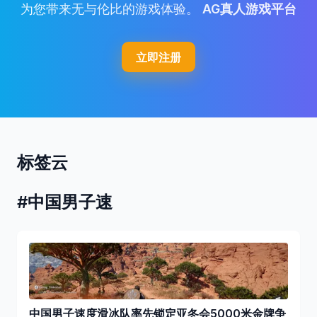
为您带来无与伦比的游戏体验。
AG真人游戏平台
立即注册
标签云
#中国男子速
中国男子速度滑冰队率先锁定亚冬会5000米金牌争