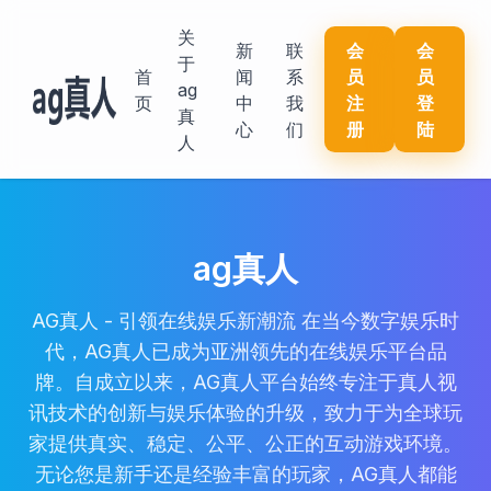
关
新
联
会
会
于
首
闻
系
员
员
ag
页
中
我
注
登
真
心
们
册
陆
人
ag真人
AG真人 - 引领在线娱乐新潮流 在当今数字娱乐时
代，AG真人已成为亚洲领先的在线娱乐平台品
牌。自成立以来，AG真人平台始终专注于真人视
讯技术的创新与娱乐体验的升级，致力于为全球玩
家提供真实、稳定、公平、公正的互动游戏环境。
无论您是新手还是经验丰富的玩家，AG真人都能