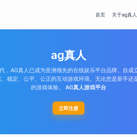
首页
关于ag真
ag真人
乐时代，AG真人已成为亚洲领先的在线娱乐平台品牌。自
实、稳定、公平、公正的互动游戏环境。无论您是新手还是
的游戏体验。
AG真人游戏平台
立即注册