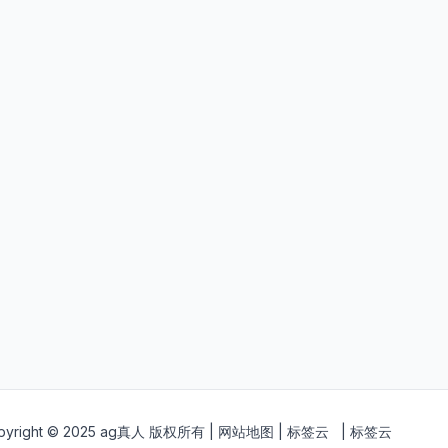
pyright © 2025
ag真人
版权所有 |
网站地图
|
标签云
|
标签云