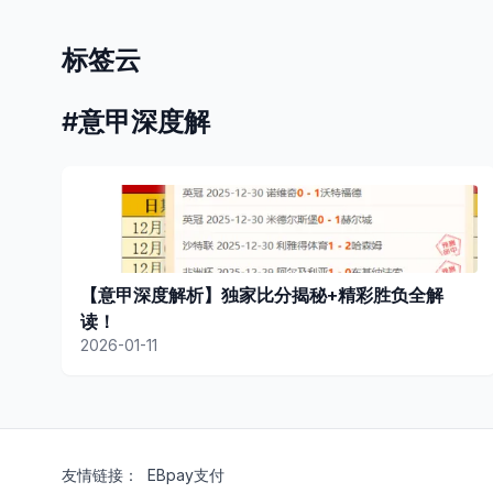
标签云
#意甲深度解
【意甲深度解析】独家比分揭秘+精彩胜负全解
读！
2026-01-11
友情链接：
EBpay支付