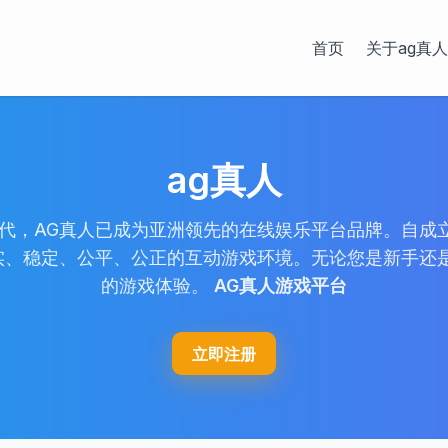
首页
关于ag真
ag真人
乐时代，AG真人已成为亚洲领先的在线娱乐平台品牌。自
实、稳定、公平、公正的互动游戏环境。无论您是新手还是
的游戏体验。
AG真人游戏平台
立即注册