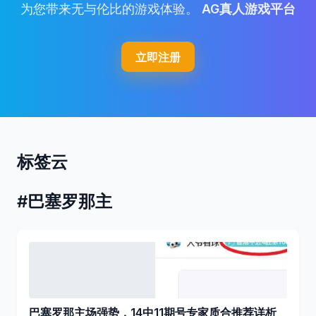
为您带来无与伦比的游戏体验。
AG真人游戏平台
立即注册
标签云
#巴塞罗那主
巴塞罗那主场强势，14中11期号专家质合推荐详析