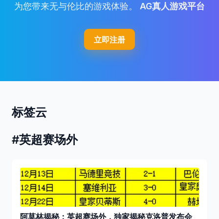
为您带来无与伦比的游戏体验。
AG真人游戏平台
立即注册
标签云
#英超赛场外
阿莫林揭秘：英超赛场外，独家揭秘克洛普发布会