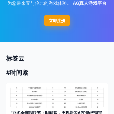
为您带来无与伦比的游戏体验。
AG真人游戏平台
立即注册
标签云
#时间紧
“亚冬会赛程快览：时间紧，央视新闻APP助您锁定