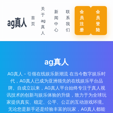
关
新
联
会
会
于
首
闻
系
员
员
ag
页
中
我
注
登
真
心
们
册
陆
人
ag真人
AG真人 - 引领在线娱乐新潮流 在当今数字娱乐时
代，AG真人已成为亚洲领先的在线娱乐平台品
牌。自成立以来，AG真人平台始终专注于真人视
讯技术的创新与娱乐体验的升级，致力于为全球玩
家提供真实、稳定、公平、公正的互动游戏环境。
无论您是新手还是经验丰富的玩家，AG真人都能