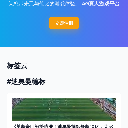
为您带来无与伦比的游戏体验。
AG真人游戏平台
立即注册
标签云
#迪奥曼德标
《英超豪门纷纷瞄准！迪奥曼德标价超10亿，莱比